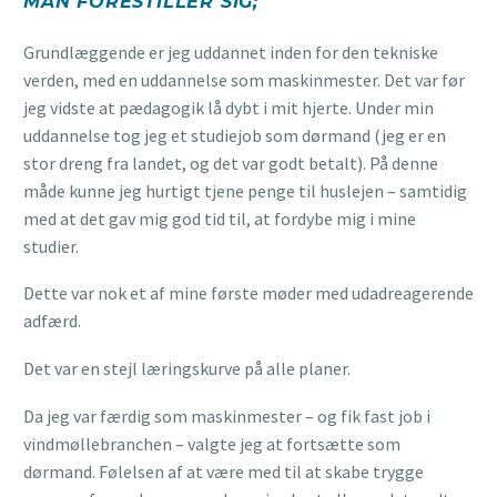
MAN FORESTILLER SIG;
Grundlæggende er jeg uddannet inden for den tekniske
verden, med en uddannelse som maskinmester. Det var før
jeg vidste at pædagogik lå dybt i mit hjerte. Under min
uddannelse tog jeg et studiejob som dørmand (jeg er en
stor dreng fra landet, og det var godt betalt). På denne
måde kunne jeg hurtigt tjene penge til huslejen – samtidig
med at det gav mig god tid til, at fordybe mig i mine
studier.
Dette var nok et af mine første møder med udadreagerende
adfærd.
Det var en stejl læringskurve på alle planer.
Da jeg var færdig som maskinmester – og fik fast job i
vindmøllebranchen – valgte jeg at fortsætte som
dørmand. Følelsen af at være med til at skabe trygge