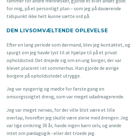
rammer for andre mennesker, gjorde et eller andet godt
for mig, på et personligt plan – som jeg på daværende
tidspunkt ikke helt kunne sætte ord på.
DEN LIVSOMVÆLTENDE OPLEVELSE
Efter en lang periode som dørmand, blev jeg kontaktet, og
spurgt om jeg havde lyst til at hjælpe til på et privat
opholdssted. Det drejede sig om en ung borger, der var
blevet placeret i et sommerhus. Han gjorde de øvrige
borgere på opholdsstedet utrygge.
Jeg var nysgerrig og mødte for første gang en
omsorgssvigtet dreng, som var meget udadreagerende.
Jeg var meget nervøs, for der ville blot være et lille
overlap, hvorefter jeg skulle være alene med drengen. Jeg
var lige omkring 30 år, havde ingen børn selv, og anede
intet om pædagogik –eller det troede jeg.