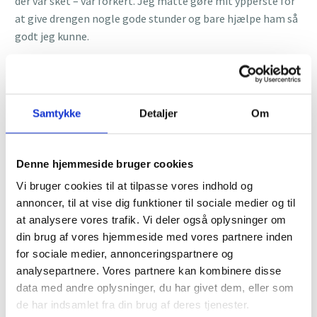
der var sket – var forkert. Jeg måtte gøre mit ypperste for
at give drengen nogle gode stunder og bare hjælpe ham så
godt jeg kunne.
VEJEN TIL DET SELVSTÆNDIGE LIV
Senere stiftede jeg flere virksomheder, nogle som
Samtykke
Detaljer
Om
beskæftigede sig med personsikkerhed og andre med et
teknisk formål. Jeg fortsatte dog i sporet som
pædagogmedhjælper, med fastansættelse. På denne måde
Denne hjemmeside bruger cookies
kunne jeg, lidt risikofrit, arbejde med at opbygge
Vi bruger cookies til at tilpasse vores indhold og
virksomheder ved siden af, nu da indtjeningen var sikret.
annoncer, til at vise dig funktioner til sociale medier og til
Her var der igen en stejl læringskurve, med en masse
at analysere vores trafik. Vi deler også oplysninger om
din brug af vores hjemmeside med vores partnere inden
mislykkedes forsøg på at bygge en solid virksomhed.
for sociale medier, annonceringspartnere og
I den ene virksomhed, som beskæftigede sig med sikkerhed,
analysepartnere. Vores partnere kan kombinere disse
blev jeg købt ind til at stå for sikkerheden for udekørende
data med andre oplysninger, du har givet dem, eller som
personale. Dette udviklede sig med årene til den
de har indsamlet fra din brug af deres tjenester.