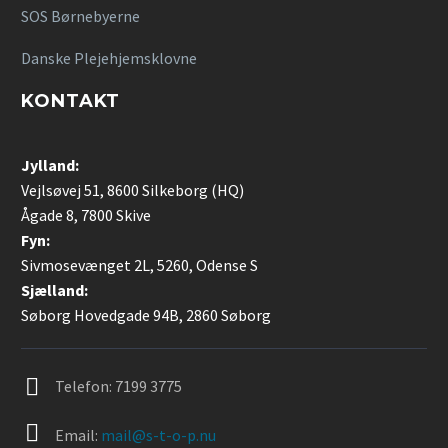
SOS Børnebyerne
Danske Plejehjemsklovne
KONTAKT
Jylland:
Vejlsøvej 51, 8600 Silkeborg (HQ)
Ågade 8, 7800 Skive
Fyn:
Sivmosevænget 2L, 5260, Odense S
Sjælland:
Søborg Hovedgade 94B, 2860 Søborg


Telefon:
7199 3775


Email:
mail@s-t-o-p.nu