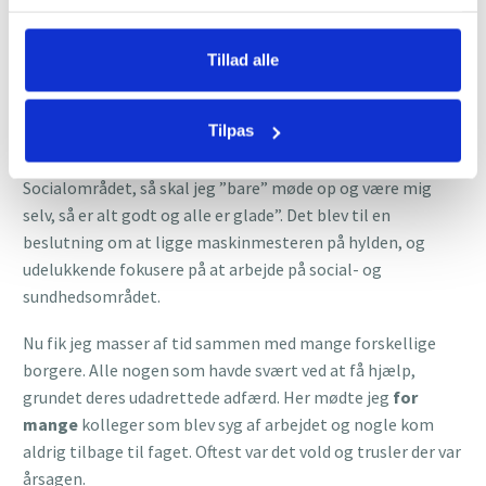
virksomhed S.T.O.P. er dag. Dog med en masse bump på
vejen.
Tillad alle
En dag, hvor jeg havde gang i flere virksomheder, kiggede
jeg mig selv i spejlet og tænkte: ”Når jeg er maskinmester
Tilpas
og driver de virksomheder, så skal jeg virkelig koncentrere
mig og holde stålfast fokus, men når jeg arbejder på
Socialområdet, så skal jeg ”bare” møde op og være mig
selv, så er alt godt og alle er glade”. Det blev til en
beslutning om at ligge maskinmesteren på hylden, og
udelukkende fokusere på at arbejde på social- og
sundhedsområdet.
Nu fik jeg masser af tid sammen med mange forskellige
borgere. Alle nogen som havde svært ved at få hjælp,
grundet deres udadrettede adfærd. Her mødte jeg
for
mange
kolleger som blev syg af arbejdet og nogle kom
aldrig tilbage til faget. Oftest var det vold og trusler der var
årsagen.