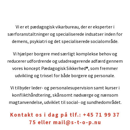
Vi er et pædagogisk vikarbureau, der er eksperter i
særforanstaltninger og specialiserede indsatser inden for
demens, psykiatri og det specialiserede socialområde.
Vi hjælper borgere med særligt komplekse behov og
reducerer udfordrende og udadreagerende adfærd gennem
vores koncept Pædagogisk Sikkerhed®, som fremmer
udvikling og trivsel for både borgere og personale.
Vi tilbyder leder- og personalesupervision samt kurser i
konflikthåndtering, skånsomt nødværge og nænsom
magtanvendelse, udviklet til social- og sundhedområdet.
Kontakt os i dag på tlf.:
+45 71 99 37
75
eller
mail@s-t-o-p.nu