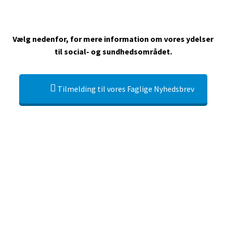
Vælg nedenfor, for mere information om vores ydelser
til social- og sundhedsområdet.
Tilmelding til vores Faglige Nyhedsbrev
ER DIT BEHOV INDEN FOR DET
REGIONALE