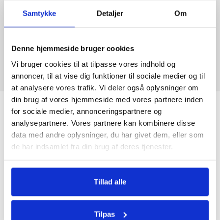
Samtykke
Detaljer
Om
Denne hjemmeside bruger cookies
Vi bruger cookies til at tilpasse vores indhold og
annoncer, til at vise dig funktioner til sociale medier og til
at analysere vores trafik. Vi deler også oplysninger om
din brug af vores hjemmeside med vores partnere inden
for sociale medier, annonceringspartnere og
MORTEN IVERSEN NY
analysepartnere. Vores partnere kan kombinere disse
Bofællesskabet Solkrogen - Jammerbugt
data med andre oplysninger, du har givet dem, eller som
kommune
de har indsamlet fra din brug af deres tjenester.
BLOG
Leder
VIDENSDELING OM ALT FRA PSYKISKE
S.T.O.P.s tilbud om undervisning i
Pædagogisk Sikkerhed® kan klart anbefales
Tillad alle
UDFORDRINGER TIL SOCIALE PROBLEMER
og især Iben som underviser. Iben
formåede at sætte positiv spot på emnet og
fik formidlet viden og praktiske øvelser, så
Tilpas
alle forstod budskabet. Medarbejderne har