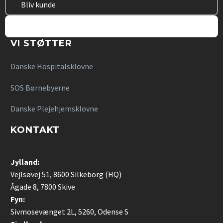
KASPER TONSORN
Bliv kunde
S.T.O.P.
Bliv vikar
S.T.O.P. Vikar
VI STØTTER
Arbejdsopgaverne er alsidige og hvis man er
omstillingsparat, så er der mange spændende
opgaver.
Danske Hospitalsklovne
Hvis man er selvstændig, og god til at skabe kontakt
til borgere og bostedet, så bliver der lyttet til en.
SOS Børnebyerne
Der er gode muligheder for samarbejdet med de
faste personaler, hvor vi indgår på lige fod med dem
og der bliver lyttet til en.
Danske Plejehjemsklovne
Overordnet er S.T.O.P. en god arbejdsplads, hvor der
er gode muligheder for spændende opgaver og hvis
KONTAKT
man viser initiativ, så bliver der lyttet til en.

Jylland:
Vejlsøvej 51, 8600 Silkeborg (HQ)
Ågade 8, 7800 Skive
Fyn:
Sivmosevænget 2L, 5260, Odense S