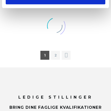
fået fokus på emnet og vigtigheden i at
”træne” det sammen løbende. Iben som
underviser formodede at tilpasse
undervisningen til det konkrete behov der
opstod på dagen.
Det er især de praktiske øvelser der
efterfølgende er blevet talt om, i blandt
personalegruppen. Der tales også lidt om
vigtigheden i at samarbejde og hvordan
kommunikation er vigtig både før, under og
efter en konflikt.
For mig som leder, var kurset også en
1
2
meget positiv oplevelse. Der spørges meget
ind til hvad og hvorfor, således det kan blive
målrettet det konkrete behov.

LEDIGE STILLINGER
BRING DINE FAGLIGE KVALIFIKATIONER