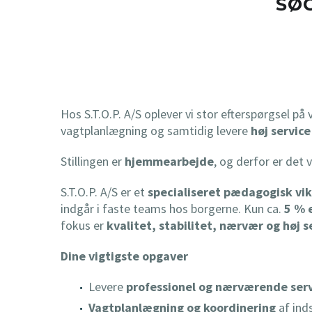
SØ
Hos S.T.O.P. A/S oplever vi stor efterspørgsel p
vagtplanlægning og samtidig levere
høj service
Stillingen er
hjemmearbejde
, og derfor er det 
S.T.O.P. A/S er et
specialiseret pædagogisk vi
indgår i faste teams hos borgerne. Kun ca.
5 % 
fokus er
kvalitet, stabilitet, nærvær og høj s
Dine vigtigste opgaver
Levere
professionel og nærværende ser
Vagtplanlægning og koordinering
af ind