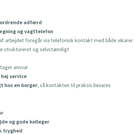
fordrende adfærd
ægning og vagttelefon
l af arbejdet foregår via telefonisk kontakt med både vikare
e struktureret og selvstændigt
 tager ansvar
 høj service
t hos en borger
, så kontakten til praksis bevares
ar
jde og gode kolleger
k tryghed