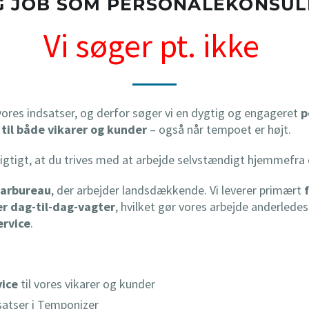
G JOB SOM PERSONALEKONSUL
Vi søger pt. ikke
å vores indsatser, og derfor søger vi en dygtig og engageret
p
 til både vikarer og kunder
– også når tempoet er højt.
vigtigt, at du trives med at arbejde selvstændigt hjemmefra 
karbureau
, der arbejder landsdækkende. Vi leverer primært
er dag-til-dag-vagter
, hvilket gør vores arbejde anderledes
ervice
.
vice
til vores vikarer og kunder
satser i Temponizer