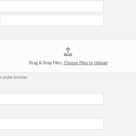
S
t
a
t
e
/
P
r
Drag & Drop Files,
Choose Files to Upload
o
v
i
en anden browser.
n
c
e
/
R
e
g
i
o
n