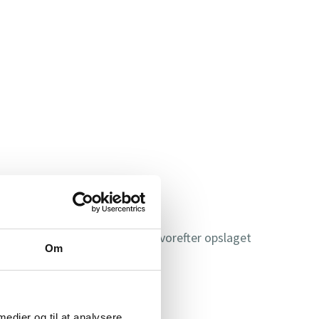
 svar på vigtige spørgsmål – hvorefter opslaget
Om
 medier og til at analysere