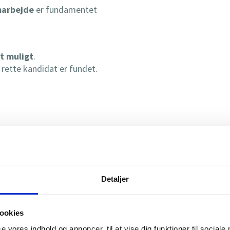
marbejde
er fundamentet
t muligt
.
 rette kandidat er fundet.
ger vi mange henvendelser.
svare individuelle spørgsmål
til stillingen.
l at
sende en e-mail
post@s-t-o-p. nu, såfremt der mangler
Detaljer
n ansøgning.
ookies
se vores indhold og annoncer, til at vise dig funktioner til sociale