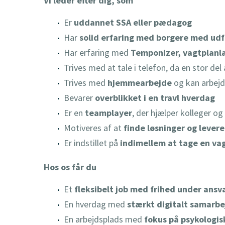
Vi leder efter dig, som
Er
uddannet SSA eller pædagog
Har
solid erfaring med borgere med ud
Har erfaring med
Temponizer, vagtplanl
Trives med at tale i telefon, da en stor de
Trives med
hjemmearbejde
og kan arbejd
Bevarer
overblikket i en travl hverdag
Er en
teamplayer
, der hjælper kolleger og
Motiveres af at
finde løsninger og levere
Er indstillet på
indimellem at tage en vag
Hos os får du
Et
fleksibelt job med frihed under ansv
En hverdag med
stærkt digitalt samarbe
En arbejdsplads med
fokus på psykologis