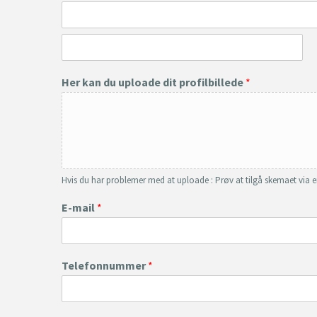
A
d
d
C
r
i
e
Her kan du uploade dit profilbillede
*
t
s
y
s
L
i
n
e
1
Hvis du har problemer med at uploade : Prøv at tilgå skemaet via 
E-mail
*
Telefonnummer
*