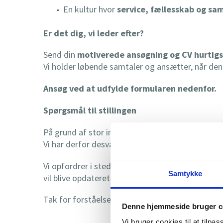
En kultur hvor
service, fællesskab og sa
Er det dig, vi leder efter?
Send din
motiverede ansøgning og CV hurtigs
Vi holder løbende samtaler og ansætter, når den
Ansøg ved at udfylde formularen nedenfor.
Spørgsmål til stillingen
På grund af stor interesse for stillingen modta
Vi har derfor desværre
ikke mulighed for at be
Vi opfordrer i stedet interesserede kandidater ti
Samtykke
vil blive opdateret med svaret på forespørgsel.
Tak for forståelsen – vi glæder os til at læse di
Denne hjemmeside bruger c
Vi bruger cookies til at tilpas