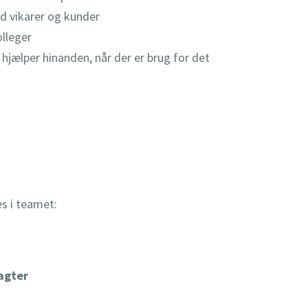
 vikarer og kunder
lleger
jælper hinanden, når der er brug for det
es i teamet:
vagter