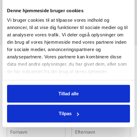
Denne hjemmeside bruger cookies
Vi bruger cookies til at tilpasse vores indhold og
annoncer, til at vise dig funktioner til sociale medier og til
at analysere vores trafik. Vi deler også oplysninger om
din brug af vores hjemmeside med vores partnere inden
for sociale medier, annonceringspartnere og
analysepartnere. Vores partnere kan kombinere disse
FORESPØRG PÅ KURSUS
MORTEN IVERSEN NY
data med andre oplysninger, du har givet dem, eller som
Bofællesskabet Solkrogen - Jammerbugt
de har indsamlet fra din brug af deres tjenester.
Vil du gerne høre mere eller modtage et tilbud?
kommune
Leder
Beskriv venligst hvad I ønsker at udbyttet skal være, så
Tillad alle
S.T.O.P.s tilbud om undervisning i
vender vi tilbage med en pris og en beskrivelse af et kursus,
Pædagogisk Sikkerhed® kan klart anbefales
der opfylder det ønskede udbytte.
og især Iben som underviser. Iben
formåede at sætte positiv spot på emnet og
Tilpas
fik formidlet viden og praktiske øvelser, så
Navn
*
alle forstod budskabet. Medarbejderne har
fået fokus på emnet og vigtigheden i at
”træne” det sammen løbende. Iben som