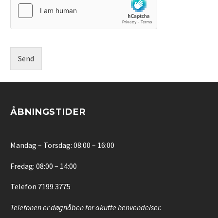
JETTE MARIE NISSEN
Send
Plejecenter Enghaven
Centerleder
Jeg kan bestemt anbefale at man benytter sig af
S.T.O.P.’s tilbud om undervisning i Pædagogisk
ÅBNINGSTIDER
Sikkerhed ® Undervisningen har en god kombination
af teori og praksis, med en faglig kompetent
underviser, der fremstod både tillidsfuld og
troværdig. Derudover var der en god tidsstyring i
Mandag – Torsdag: 08:00 – 16:00
forhold til oplæg og pauser.
Personalet har været glade for de praktiske øvelser
de modtog på kurset, og især delen omkring
Fredag: 08:00 – 14:00
hvordan hjernen fungerer i forhold til
stressmekanismen. Vi kunne dog godt have brugt
Telefon
7199 3775
mindre teori om demens, idet personalet var fra
demensenheden og de fleste er efteruddannet i
demens, Neuropædagogik osv.
Telefonen er døgnåben for akutte henvendelser.
Alt i alt, har vi oplevet et super godt samarbejdet