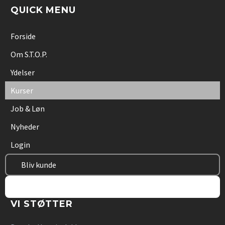
med S.T.O.P. Det er har været Godt, hurtigt og
QUICK MENU
professionelt.

Forside
Om S.T.O.P.
Ydelser
Kurser
Job & Løn
Nyheder
Login
Bliv kunde
Bliv vikar
VI STØTTER